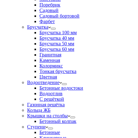
Поребрик
Садовый
Садовый бортовой
Фарбет
Брусчатка
Брусчатка 100 мм
Брусчатка 40 мм
Брусчатка 50 мм
Брусчатка 60 мм
Гранитная
Каменная
Колормикс
Тонкая брусчатка
Цветная
Водоотведение
Бетонные водостоки
Водоотлив
С решёткой
Газонная решётка
Кольца ЖБ
Крышки на столбы
Бетонный колпак
Ступени
Бетонные
Клинкерные