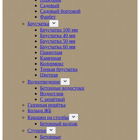
Садовый
Садовый бортовой
Фарбет
Брусчатка
Брусчатка 100 мм
Брусчатка 40 мм
Брусчатка 50 мм
Брусчатка 60 мм
Гранитная
Каменная
Колормикс
Тонкая брусчатка
Цветная
Водоотведение
Бетонные водостоки
Водоотлив
С решёткой
Газонная решётка
Кольца ЖБ
Крышки на столбы
Бетонный колпак
Ступени
Бетонные