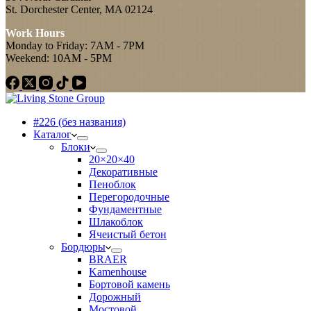
St. Dorchester Center, MA 02124
Work Hours
Monday to Friday: 7AM - 7PM
Weekend: 10AM - 5PM
#226 (без названия)
Каталог
Блоки
20×20×40
Декоративные
Пеноблок
Перегородочные
Фундаментные
Шлакоблок
Ячеистый бетон
Бордюры
BRAER
Kamenhouse
Бортовой камень
Дорожный
Мостовой