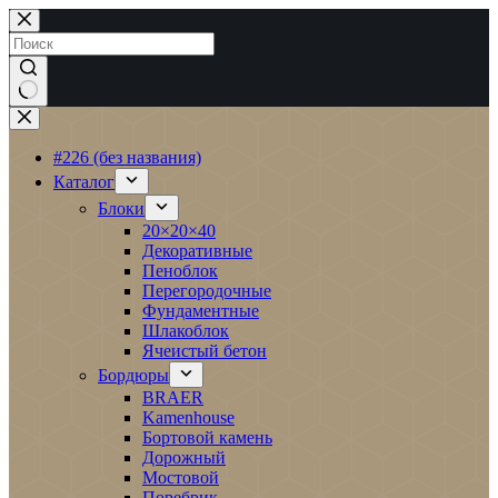
Перейти
к
сути
Ничего
не
найдено
#226 (без названия)
Каталог
Блоки
20×20×40
Декоративные
Пеноблок
Перегородочные
Фундаментные
Шлакоблок
Ячеистый бетон
Бордюры
BRAER
Kamenhouse
Бортовой камень
Дорожный
Мостовой
Поребрик