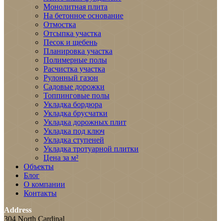
Монолитная плита
На бетонное основание
Отмостка
Отсыпка участка
Песок и щебень
Планировка участка
Полимерные полы
Расчистка участка
Рулонный газон
Садовые дорожки
Топпинговые полы
Укладка бордюра
Укладка брусчатки
Укладка дорожных плит
Укладка под ключ
Укладка ступеней
Укладка тротуарной плитки
Цена за м²
Объекты
Блог
О компании
Контакты
Address
304 North Cardinal