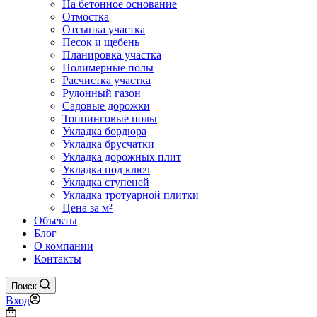
На бетонное основание
Отмостка
Отсыпка участка
Песок и щебень
Планировка участка
Полимерные полы
Расчистка участка
Рулонный газон
Садовые дорожки
Топпинговые полы
Укладка бордюра
Укладка брусчатки
Укладка дорожных плит
Укладка под ключ
Укладка ступеней
Укладка тротуарной плитки
Цена за м²
Объекты
Блог
О компании
Контакты
Поиск
Вход
Корзина