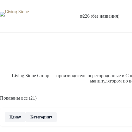
Перейти
к
сути
#226 (без названия)
Living Stone Group — производитель перегородочные в Сан
манипулятором по в
Показаны все (21)
Цена
Категории
▾
▾