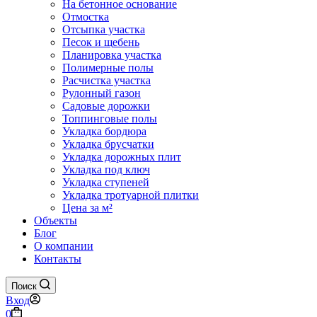
На бетонное основание
Отмостка
Отсыпка участка
Песок и щебень
Планировка участка
Полимерные полы
Расчистка участка
Рулонный газон
Садовые дорожки
Топпинговые полы
Укладка бордюра
Укладка брусчатки
Укладка дорожных плит
Укладка под ключ
Укладка ступеней
Укладка тротуарной плитки
Цена за м²
Объекты
Блог
О компании
Контакты
Поиск
Вход
Корзина
0