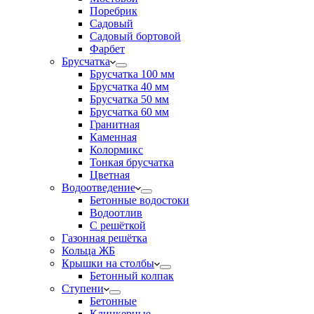
Поребрик
Садовый
Садовый бортовой
Фарбет
Брусчатка
Брусчатка 100 мм
Брусчатка 40 мм
Брусчатка 50 мм
Брусчатка 60 мм
Гранитная
Каменная
Колормикс
Тонкая брусчатка
Цветная
Водоотведение
Бетонные водостоки
Водоотлив
С решёткой
Газонная решётка
Кольца ЖБ
Крышки на столбы
Бетонный колпак
Ступени
Бетонные
Клинкерные