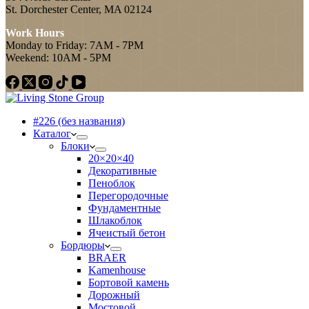
St. Dorchester Center, MA 02124
Work Hours
Monday to Friday: 7AM - 7PM
Weekend: 10AM - 5PM
#226 (без названия)
Каталог
Блоки
20×20×40
Декоративные
Пеноблок
Перегородочные
Фундаментные
Шлакоблок
Ячеистый бетон
Бордюры
BRAER
Kamenhouse
Бортовой камень
Дорожный
Мостовой