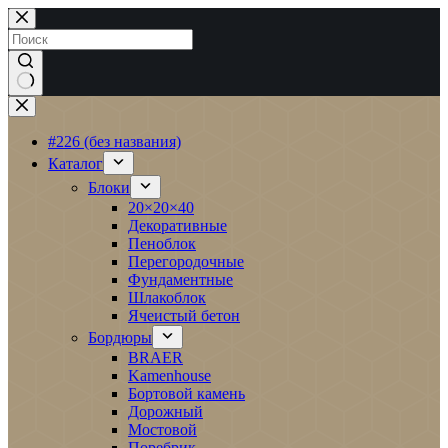
Перейти
к
сути
Ничего
не
найдено
#226 (без названия)
Каталог
Блоки
20×20×40
Декоративные
Пеноблок
Перегородочные
Фундаментные
Шлакоблок
Ячеистый бетон
Бордюры
BRAER
Kamenhouse
Бортовой камень
Дорожный
Мостовой
Поребрик