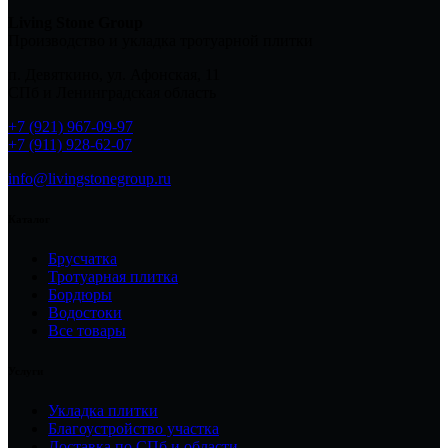
Living Stone Group
Производство и укладка тротуарной плитки
п. Девяткино, ул. Афонская, 11
СПб и Ленинградская область
+7 (921) 967-09-97
+7 (911) 928-62-07
info@livingstonegroup.ru
Каталог
Брусчатка
Тротуарная плитка
Бордюры
Водостоки
Все товары
Услуги
Укладка плитки
Благоустройство участка
Доставка по СПб и области