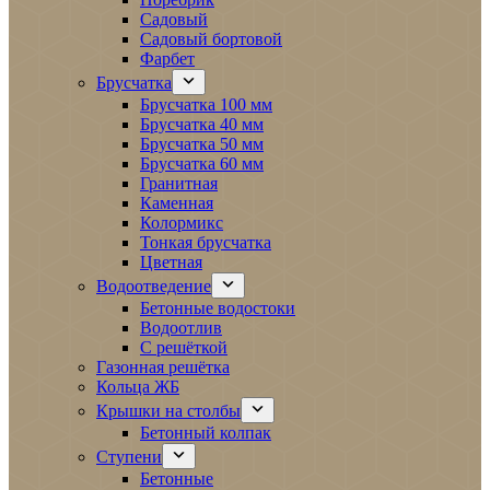
Садовый
Садовый бортовой
Фарбет
Брусчатка
Брусчатка 100 мм
Брусчатка 40 мм
Брусчатка 50 мм
Брусчатка 60 мм
Гранитная
Каменная
Колормикс
Тонкая брусчатка
Цветная
Водоотведение
Бетонные водостоки
Водоотлив
С решёткой
Газонная решётка
Кольца ЖБ
Крышки на столбы
Бетонный колпак
Ступени
Бетонные