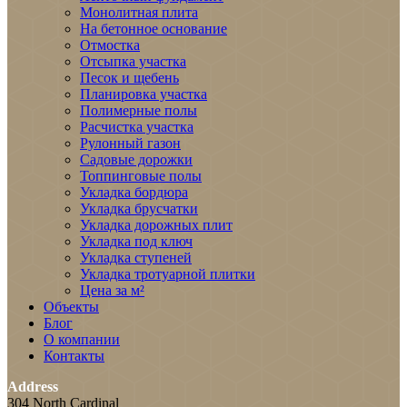
Монолитная плита
На бетонное основание
Отмостка
Отсыпка участка
Песок и щебень
Планировка участка
Полимерные полы
Расчистка участка
Рулонный газон
Садовые дорожки
Топпинговые полы
Укладка бордюра
Укладка брусчатки
Укладка дорожных плит
Укладка под ключ
Укладка ступеней
Укладка тротуарной плитки
Цена за м²
Объекты
Блог
О компании
Контакты
Address
304 North Cardinal