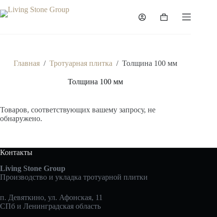
Перейти
к
Корзина
сути
Главная
/
Тротуарная плитка
/
Толщина 100 мм
Толщина 100 мм
Товаров, соответствующих вашему запросу, не
обнаружено.
Контакты
Living Stone Group
Производство и укладка тротуарной плитки
п. Девяткино, ул. Афонская, 11
СПб и Ленинградская область