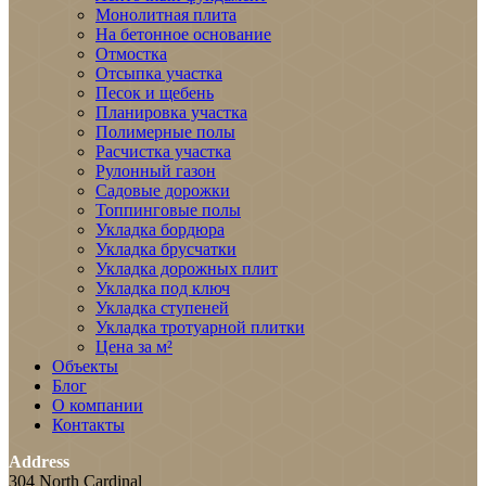
Монолитная плита
На бетонное основание
Отмостка
Отсыпка участка
Песок и щебень
Планировка участка
Полимерные полы
Расчистка участка
Рулонный газон
Садовые дорожки
Топпинговые полы
Укладка бордюра
Укладка брусчатки
Укладка дорожных плит
Укладка под ключ
Укладка ступеней
Укладка тротуарной плитки
Цена за м²
Объекты
Блог
О компании
Контакты
Address
304 North Cardinal