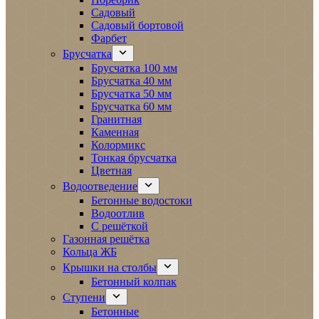
Садовый
Садовый бортовой
Фарбет
Брусчатка
Брусчатка 100 мм
Брусчатка 40 мм
Брусчатка 50 мм
Брусчатка 60 мм
Гранитная
Каменная
Колормикс
Тонкая брусчатка
Цветная
Водоотведение
Бетонные водостоки
Водоотлив
С решёткой
Газонная решётка
Кольца ЖБ
Крышки на столбы
Бетонный колпак
Ступени
Бетонные