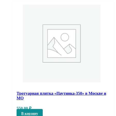
Тротуарная плитка «Паутинка-350» в Москве и
МО
550,00
₽
В корзину