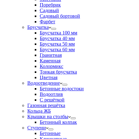
Поребрик
Садовый
Садовый бортовой
Фарбет
Брусчатка
Брусчатка 100 мм
Брусчатка 40 мм
Брусчатка 50 мм
Брусчатка 60 мм
Гранитная
Каменная
Колормикс
Тонкая брусчатка
Цветная
Водоотведение
Бетонные водостоки
Водоотлив
С решёткой
Газонная решётка
Кольца ЖБ
Крышки на столбы
Бетонный колпак
Ступени
Бетонные
Клинкерные