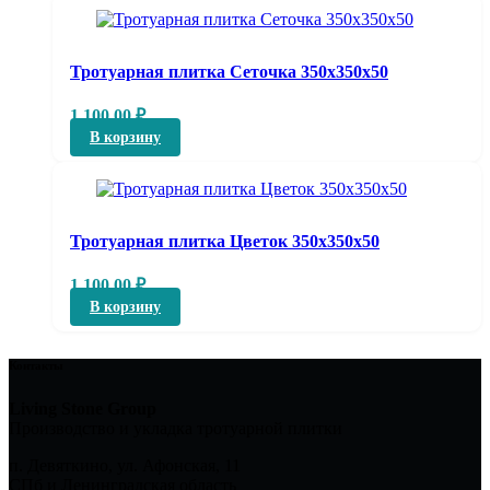
Тротуарная плитка Сеточка 350х350х50
1 100,00
₽
В корзину
Тротуарная плитка Цветок 350х350х50
1 100,00
₽
В корзину
Контакты
Living Stone Group
Производство и укладка тротуарной плитки
п. Девяткино, ул. Афонская, 11
СПб и Ленинградская область