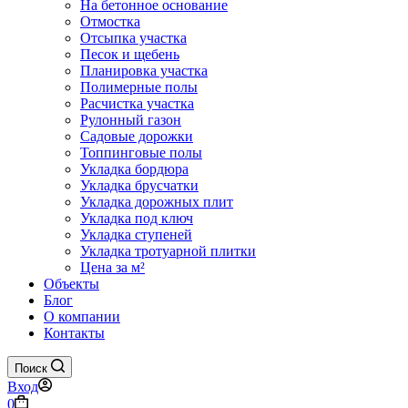
На бетонное основание
Отмостка
Отсыпка участка
Песок и щебень
Планировка участка
Полимерные полы
Расчистка участка
Рулонный газон
Садовые дорожки
Топпинговые полы
Укладка бордюра
Укладка брусчатки
Укладка дорожных плит
Укладка под ключ
Укладка ступеней
Укладка тротуарной плитки
Цена за м²
Объекты
Блог
О компании
Контакты
Поиск
Вход
Корзина
0