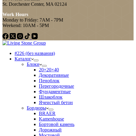
St. Dorchester Center, MA 02124
Work Hours
Monday to Friday: 7AM - 7PM
Weekend: 10AM - 5PM
#226 (без названия)
Каталог
Блоки
20×20×40
Декоративные
Пеноблок
Перегородочные
Фундаментные
Шлакоблок
Ячеистый бетон
Бордюры
BRAER
Kamenhouse
Бортовой камень
Дорожный
Мостовой