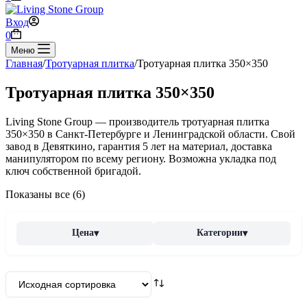
Вход
Корзина
0
Меню
Главная
/
Тротуарная плитка
/
Тротуарная плитка 350×350
Тротуарная плитка 350×350
Living Stone Group — производитель тротуарная плитка
350×350 в Санкт-Петербурге и Ленинградской области. Свой
завод в Девяткино, гарантия 5 лет на материал, доставка
манипулятором по всему региону. Возможна укладка под
ключ собственной бригадой.
Показаны все (6)
Цена
Категории
▾
▾