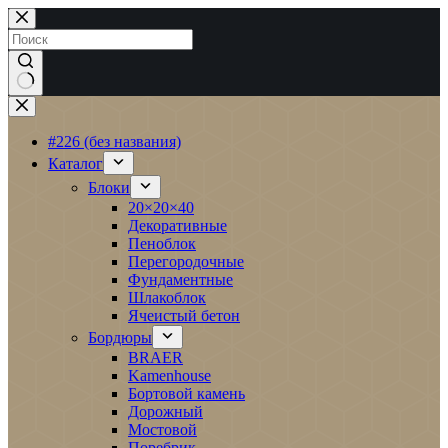
Перейти
к
сути
Ничего
не
найдено
#226 (без названия)
Каталог
Блоки
20×20×40
Декоративные
Пеноблок
Перегородочные
Фундаментные
Шлакоблок
Ячеистый бетон
Бордюры
BRAER
Kamenhouse
Бортовой камень
Дорожный
Мостовой
Поребрик