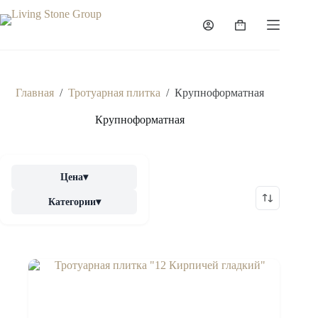
Перейти
к
Корзина
сути
Главная
/
Тротуарная плитка
/
Крупноформатная
Крупноформатная
Цена
▾
Категории
▾