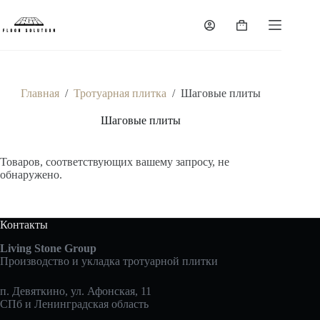
Перейти
к
Корзина
сути
Главная
/
Тротуарная плитка
/
Шаговые плиты
Шаговые плиты
Товаров, соответствующих вашему запросу, не
обнаружено.
Контакты
Living Stone Group
Производство и укладка тротуарной плитки
п. Девяткино, ул. Афонская, 11
СПб и Ленинградская область