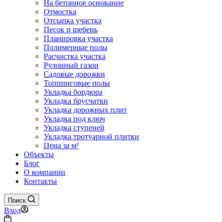
На бетонное основание
Отмостка
Отсыпка участка
Песок и щебень
Планировка участка
Полимерные полы
Расчистка участка
Рулонный газон
Садовые дорожки
Топпинговые полы
Укладка бордюра
Укладка брусчатки
Укладка дорожных плит
Укладка под ключ
Укладка ступеней
Укладка тротуарной плитки
Цена за м²
Объекты
Блог
О компании
Контакты
Поиск
Вход
Корзина