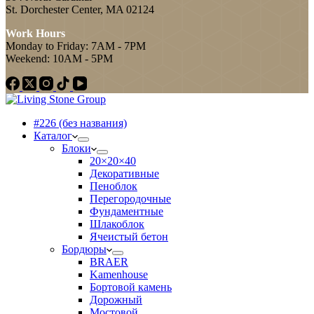
St. Dorchester Center, MA 02124
Work Hours
Monday to Friday: 7AM - 7PM
Weekend: 10AM - 5PM
#226 (без названия)
Каталог
Блоки
20×20×40
Декоративные
Пеноблок
Перегородочные
Фундаментные
Шлакоблок
Ячеистый бетон
Бордюры
BRAER
Kamenhouse
Бортовой камень
Дорожный
Мостовой