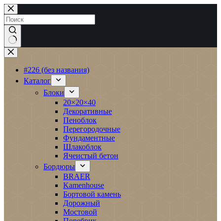
Перейти
к
сути
Ничего
не
найдено
#226 (без названия)
Каталог
Блоки
20×20×40
Декоративные
Пеноблок
Перегородочные
Фундаментные
Шлакоблок
Ячеистый бетон
Бордюры
BRAER
Kamenhouse
Бортовой камень
Дорожный
Мостовой
Поребрик