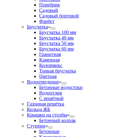
Поребрик
Садовый
Садовый бортовой
Фарбет
Брусчатка
Брусчатка 100 мм
Брусчатка 40 мм
Брусчатка 50 мм
Брусчатка 60 мм
Гранитная
Каменная
Колормикс
Тонкая брусчатка
Цветная
Водоотведение
Бетонные водостоки
Водоотлив
С решёткой
Газонная решётка
Кольца ЖБ
Крышки на столбы
Бетонный колпак
Ступени
Бетонные
Клинкерные