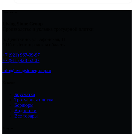
Контакты
Living Stone Group
Производство и укладка тротуарной плитки
п. Девяткино, ул. Афонская, 11
СПб и Ленинградская область
+7 (921) 967-09-97
+7 (911) 928-62-07
info@livingstonegroup.ru
Каталог
Брусчатка
Тротуарная плитка
Бордюры
Водостоки
Все товары
Услуги