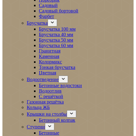
Садовый
Садовый бортовой
Фарбет
Брусчатка
Брусчатка 100 мм
Брусчатка 40 мм
Брусчатка 50 мм
Брусчатка 60 мм
Гранитная
Каменная
Колормикс
Тонкая брусчатка
Цветная
Водоотведение
Бетонные водостоки
Водоотлив
С решёткой
Газонная решётка
Кольца ЖБ
Крышки на столбы
Бетонный колпак
Ступени
Бетонные