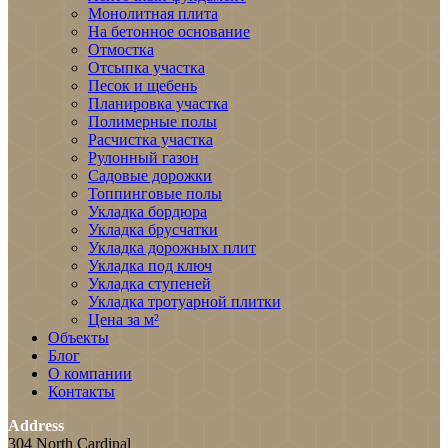
Монолитная плита
На бетонное основание
Отмостка
Отсыпка участка
Песок и щебень
Планировка участка
Полимерные полы
Расчистка участка
Рулонный газон
Садовые дорожки
Топпинговые полы
Укладка бордюра
Укладка брусчатки
Укладка дорожных плит
Укладка под ключ
Укладка ступеней
Укладка тротуарной плитки
Цена за м²
Объекты
Блог
О компании
Контакты
Address
304 North Cardinal