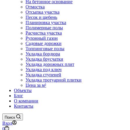
На бетонное основание
Отмостка
Отсыпка участка
Песок и щебень
Планировка участка
Полимерные полы
Расчистка участка
Рулонный газон
Садовые дорожки
Топпинговые полы
Укладка бордюра
Укладка брусчатки
Укладка дорожных плит
Укладка под ключ
Укладка ступеней
Укладка тротуарной плитки
Цена за м²
Объекты
Блог
О компании
Контакты
Поиск
Вход
Корзина
0