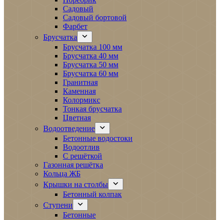
Садовый
Садовый бортовой
Фарбет
Брусчатка
Брусчатка 100 мм
Брусчатка 40 мм
Брусчатка 50 мм
Брусчатка 60 мм
Гранитная
Каменная
Колормикс
Тонкая брусчатка
Цветная
Водоотведение
Бетонные водостоки
Водоотлив
С решёткой
Газонная решётка
Кольца ЖБ
Крышки на столбы
Бетонный колпак
Ступени
Бетонные