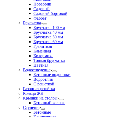
Поребрик
Садовый
Садовый бортовой
Фарбет
Брусчатка
Брусчатка 100 мм
Брусчатка 40 мм
Брусчатка 50 мм
Брусчатка 60 мм
Гранитная
Каменная
Колормикс
Тонкая брусчатка
Цветная
Водоотведение
Бетонные водостоки
Водоотлив
С решёткой
Газонная решётка
Кольца ЖБ
Крышки на столбы
Бетонный колпак
Ступени
Бетонные
Клинкерные