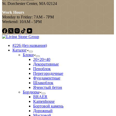
St. Dorchester Center, MA 02124
Work Hours
Monday to Friday: 7AM - 7PM
Weekend: 10AM - 5PM
#226 (без названия)
Каталог
Блоки
20×20×40
Декоративные
Пеноблок
Перегородочные
Фундаментные
Шлакоблок
Ячеистый бетон
Бордюры
BRAER
Kamenhouse
Бортовой камень
Дорожный
Мостовой