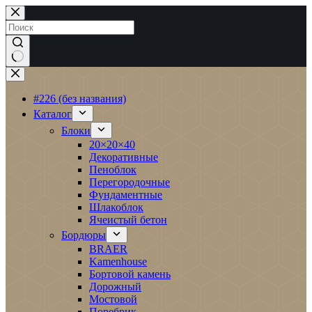
Перейти
к
сути
Ничего
не
найдено
#226 (без названия)
Каталог
Блоки
20×20×40
Декоративные
Пеноблок
Перегородочные
Фундаментные
Шлакоблок
Ячеистый бетон
Бордюры
BRAER
Kamenhouse
Бортовой камень
Дорожный
Мостовой
Поребрик