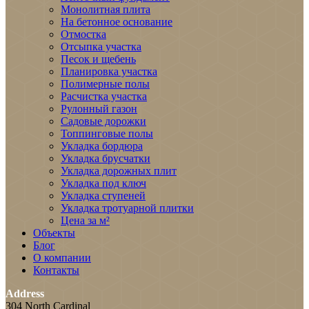
Монолитная плита
На бетонное основание
Отмостка
Отсыпка участка
Песок и щебень
Планировка участка
Полимерные полы
Расчистка участка
Рулонный газон
Садовые дорожки
Топпинговые полы
Укладка бордюра
Укладка брусчатки
Укладка дорожных плит
Укладка под ключ
Укладка ступеней
Укладка тротуарной плитки
Цена за м²
Объекты
Блог
О компании
Контакты
Address
304 North Cardinal