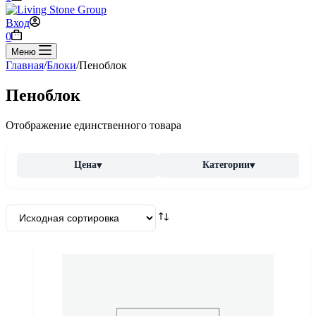
Вход
Корзина
0
Меню
Главная
/
Блоки
/
Пеноблок
Пеноблок
Отображение единственного товара
Цена
Категории
▾
▾