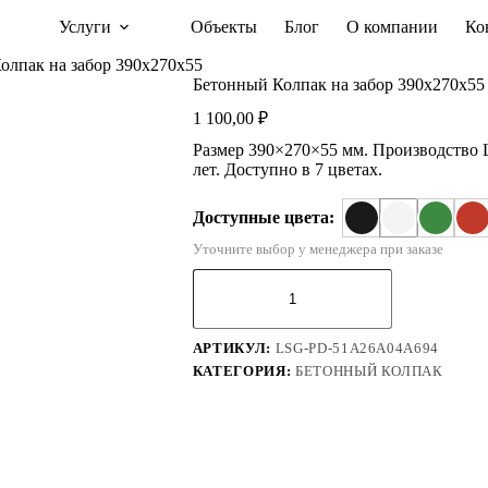
Услуги
Объекты
Блог
О компании
Ко
олпак на забор 390х270х55
Бетонный Колпак на забор 390х270х55
1 100,00
₽
Размер 390×270×55 мм. Производство Li
лет. Доступно в 7 цветах.
Доступные цвета:
Уточните выбор у менеджера при заказе
Количество
товара
Бетонный
Колпак
АРТИКУЛ:
LSG-PD-51A26A04A694
на
забор
КАТЕГОРИЯ:
БЕТОННЫЙ КОЛПАК
390х270х55