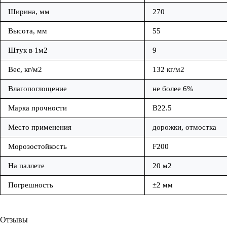
Ширина, мм
270
Высота, мм
55
Штук в 1м2
9
Вес, кг/м2
132 кг/м2
Влагопоглощение
не более 6%
Марка прочности
B22.5
Место применения
дорожки, отмостка
Морозостойкость
F200
На паллете
20 м2
Погрешность
±2 мм
Отзывы