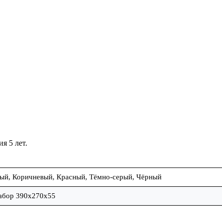
я 5 лет.
ный
,
Коричневый
,
Красный
,
Тёмно-серый
,
Чёрный
забор 390х270х55