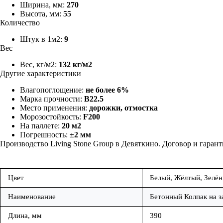
Ширина, мм:
270
Высота, мм:
55
Количество
Штук в 1м2:
9
Вес
Вес, кг/м2:
132 кг/м2
Другие характеристики
Влагопоглощение:
не более 6%
Марка прочности:
B22.5
Место применения:
дорожки, отмостка
Морозостойкость:
F200
На паллете:
20 м2
Погрешность:
±2 мм
Производство Living Stone Group в Девяткино. Договор и гаранти
Цвет
Белый
,
Жёлтый
,
Зелё
Наименование
Бетонный Колпак на 
Длина, мм
390